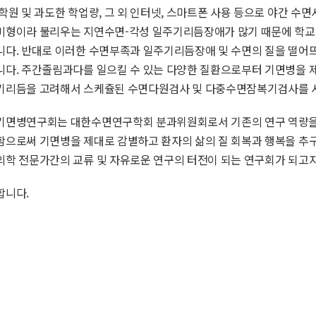
학원 및 과도한 학업량, 그 외 인터넷, 스마트폰 사용 등으로 야간 수
미형이라 불리우는 지연수면-각성 일주기리듬장애가 많기 때문에 학교
니다. 반대로 이러한 수면부족과 일주기리듬장애 및 수면의 질을 떨어뜨
니다. 주간졸림과다를 일으킬 수 있는 다양한 질환으로부터 기면병을 
기리듬을 고려해서 스케쥴된 수면다원검사 및 다중수면잠복기검사를 시
기면병연구회는 대한수면연구학회 분과위원회로서 기존의 연구 역량을 
으로써 기면병을 제대로 감별하고 환자의 삶의 질 회복과 행복을 추구
학 전문가간의 교류 및 자유로운 연구의 터전이 되는 연구회가 되고자
합니다.