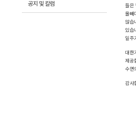
공지 및 칼럼
들은 
올빼
많습
있습
일주
대한
제공함
수면의
감사