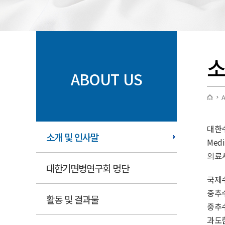
소
ABOUT US
A
대한수
소개 및 인사말
Med
의료
대한기면병연구회 명단
국제수면
중추
활동 및 결과물
중추
과도